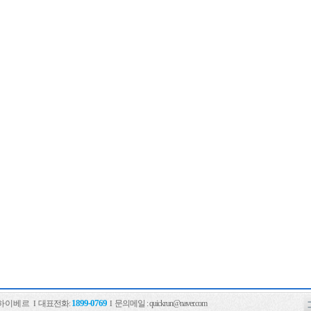
1899-0769
당하이베르
대표전화:
문의메일
: quickrun@naver.com
I
I